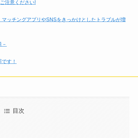
ご注意ください!
！マッチングアプリやSNSをきっかけとしたトラブルが増
題－
罪です！
目次