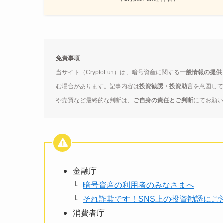
免責事項
当サイト（CryptoFun）は、暗号資産に関する
一般情報の提供
む場合があります。記事内容は
投資勧誘・投資助言
を意図して
や売買など最終的な判断は、
ご自身の責任とご判断
にてお願い
金融庁
暗号資産の利用者のみなさまへ
それ詐欺です！SNS上の投資勧誘にご
消費者庁