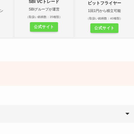
SBI VCトレード
ビットフライヤー
SBIグループが運営
ン
1回1円から積立可能
（取扱い銘柄数：35種類）
）
（取扱い銘柄数：40種類）
公式サイト
公式サイト