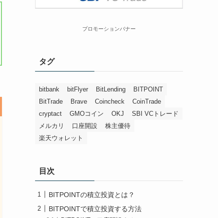
プロモーションバナー
タグ
bitbank
bitFlyer
BitLending
BITPOINT
BitTrade
Brave
Coincheck
CoinTrade
cryptact
GMOコイン
OKJ
SBI VCトレード
メルカリ
口座開設
株主優待
楽天ウォレット
目次
BITPOINTの積立投資とは？
BITPOINTで積立投資する方法