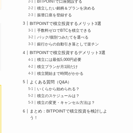
BITPOINTで口座開設する
積立したい銘柄＆プランを決める
振替口座を登録する
BITPOINTで積立投資するメリット3選
手数料ゼロでBTCを積立できる
パック/個別つみたてを選べる
銀行からの自動引き落としで楽チン
BITPOINTで積立投資するデメリット3選
積立には最低5,000円必要
積立プランが月1回だけ
積立開始まで時間がかかる
よくある質問（Q&A）
いくらから始められる？
積立のスケジュールは？
積立の変更・キャンセル方法は？
まとめ：BITPOINTで積立投資を検討しよ
う！